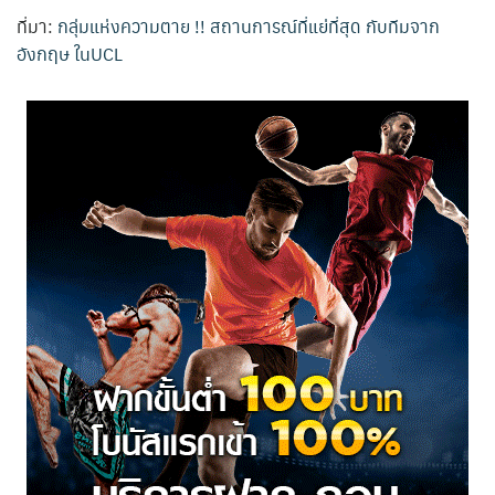
ที่มา:
กลุ่มแห่งความตาย !! สถานการณ์ที่แย่ที่สุด กับทีมจาก
อังกฤษ ในUCL
ค้นหา
สำหรับ: