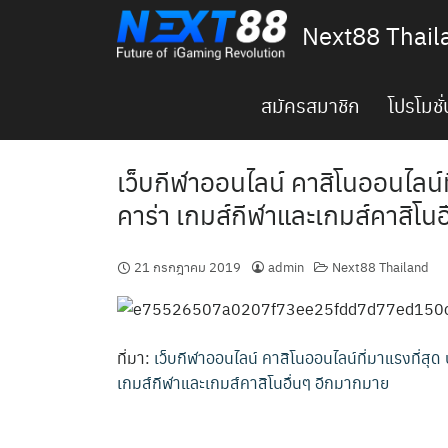
Skip
Next88 Thail
to
content
สมัครสมาชิก
โปรโมชั่
เว็บกีฬาออนไลน์ คาสิโนออนไลน์ท
คาร่า เกมส์กีฬาและเกมส์คาสิโน
21 กรกฎาคม 2019
admin
Next88 Thailand
ที่มา:
เว็บกีฬาออนไลน์ คาสิโนออนไลน์ที่มาแรงที่สุ
เกมส์กีฬาและเกมส์คาสิโนอื่นๆ อีกมากมาย