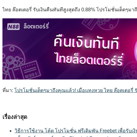
ไทย ล๊อตเตอรี่ รับเงินคืนทันทีสูงสุดถึง 0.88% โปรโมชั่นเด็ดๆมาถ
ที่มา:
โปรโมชั่นเด็ดๆมาถึงคุณแล้ว! เมื่อแทงหวย ไทย ล๊อตเตอรี่ 
เรื่องล่าสุด
วิธีการใช้งาน โค้ด โปรโมชั่น ฟรีเดิมพัน Freebet เพื่อรับเงิ