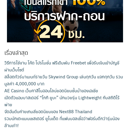
เรื่องล่าสุด
วิธีการใช้งาน โค้ด โปรโมชั่น ฟรีเดิมพัน Freebet เพื่อรับเงินเข้าบัญชี
ผ่านเว็บไซต์
สล็อตทัวร์นาเมนท์รายวัน Skywind Group เล่นทุกวัน แจกทุกวัน รวม
มูลค่า 4,000,000 บาท
AE Casino เว็บคาสิโนออนไลน์ยอดนิยมชั้นนำของเอเชีย
เปิดตัวแอมบาสเดอร์ “ไกกิ ยูบะ” นักมวยรุ่น Lightweight กับสถิติไร้
พ่าย
จัดอันดับค่ายเกมส์ยอดนิยมของ Next88 Thailand
รวมนักเตะแมนเชสเตอร์ ยูไนเต็ด ที่แฟนบอลเชื่อว่าฟอร์มดีกว่ารุ่นน้อง
ล้านเท่า!