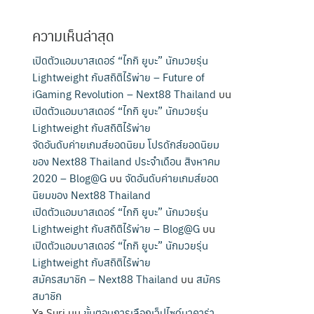
ความเห็นล่าสุด
เปิดตัวแอมบาสเดอร์ “ไกกิ ยูบะ” นักมวยรุ่น
Lightweight กับสถิติไร้พ่าย – Future of
iGaming Revolution – Next88 Thailand
บน
เปิดตัวแอมบาสเดอร์ “ไกกิ ยูบะ” นักมวยรุ่น
Lightweight กับสถิติไร้พ่าย
จัดอันดับค่ายเกมส์ยอดนิยม โปรดักส์ยอดนิยม
ของ Next88 Thailand ประจำเดือน สิงหาคม
2020 – Blog@G
บน
จัดอันดับค่ายเกมส์ยอด
นิยมของ Next88 Thailand
เปิดตัวแอมบาสเดอร์ “ไกกิ ยูบะ” นักมวยรุ่น
Lightweight กับสถิติไร้พ่าย – Blog@G
บน
เปิดตัวแอมบาสเดอร์ “ไกกิ ยูบะ” นักมวยรุ่น
Lightweight กับสถิติไร้พ่าย
สมัครสมาชิก – Next88 Thailand
บน
สมัคร
สมาชิก
Ya Suri
บน
ขั้นตอนการเลือกเว็ปไซด์บาคาร่า