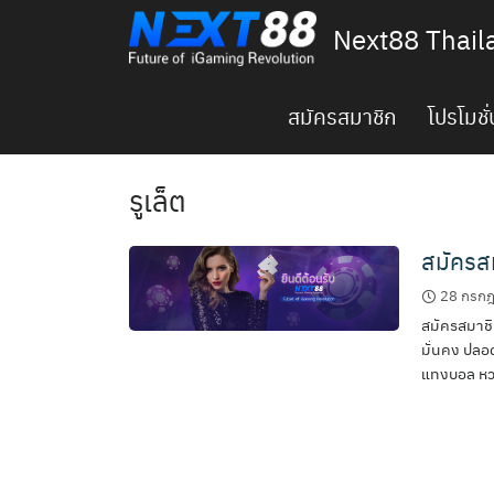
Skip
Next88 Thail
to
content
สมัครสมาชิก
โปรโมชั่
รูเล็ต
สมัครส
28 กรก
สมัครสมาชิ
มั่นคง ปลอด
แทงบอล หวย