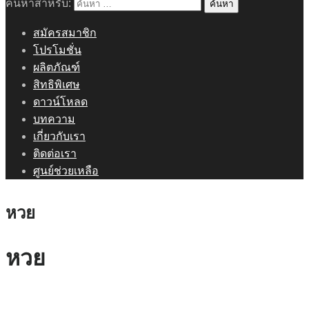
ค้นหาสำหรับ:
สมัครสมาชิก
โปรโมชั่น
ผลิตภัณฑ์
สิทธิพิเศษ
ดาวน์โหลด
บทความ
เกี่ยวกับเรา
ติดต่อเรา
ศูนย์ช่วยเหลือ
หวย
หวย