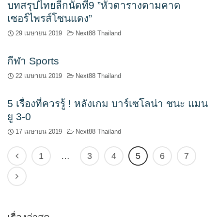
บทสรุปไทยลีกนัดที่9 ”หัวตารางตามคาด
เซอร์ไพรส์โซนแดง”
29 เมษายน 2019
Next88 Thailand
กีฬา Sports
22 เมษายน 2019
Next88 Thailand
5 เรื่องที่ควรรู้ ! หลังเกม บาร์เซโลน่า ชนะ แมน
ยู 3-0
17 เมษายน 2019
Next88 Thailand
1
…
3
4
5
6
7